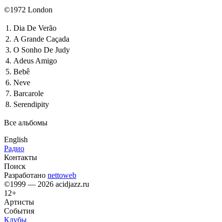
©1972 London
1.
Dia De Verão
2.
A Grande Caçada
3.
O Sonho De Judy
4.
Adeus Amigo
5.
Bebê
6.
Neve
7.
Barcarole
8.
Serendipity
Все альбомы
English
Радио
Контакты
Поиск
Разработано
nettoweb
©1999 — 2026 acidjazz.ru
12+
Артисты
События
Клубы