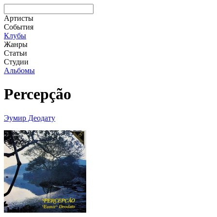
Артисты
События
Клубы
Жанры
Статьи
Студии
Альбомы
Percepção
Эумир Деодату