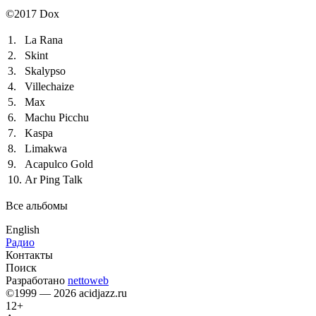
©2017 Dox
1.
La Rana
2.
Skint
3.
Skalypso
4.
Villechaize
5.
Max
6.
Machu Picchu
7.
Kaspa
8.
Limakwa
9.
Acapulco Gold
10.
Ar Ping Talk
Все альбомы
English
Радио
Контакты
Поиск
Разработано
nettoweb
©1999 — 2026 acidjazz.ru
12+