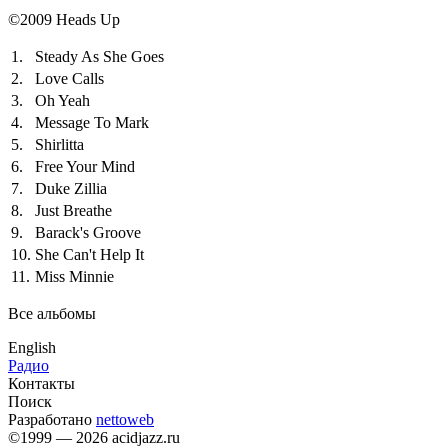
©2009 Heads Up
1.
Steady As She Goes
2.
Love Calls
3.
Oh Yeah
4.
Message To Mark
5.
Shirlitta
6.
Free Your Mind
7.
Duke Zillia
8.
Just Breathe
9.
Barack's Groove
10.
She Can't Help It
11.
Miss Minnie
Все альбомы
English
Радио
Контакты
Поиск
Разработано
nettoweb
©1999 — 2026 acidjazz.ru