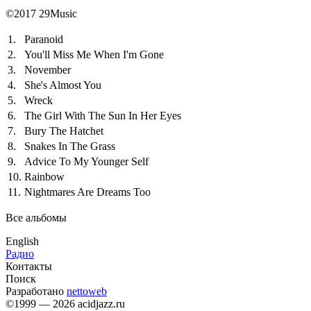
©2017 29Music
1.
Paranoid
2.
You'll Miss Me When I'm Gone
3.
November
4.
She's Almost You
5.
Wreck
6.
The Girl With The Sun In Her Eyes
7.
Bury The Hatchet
8.
Snakes In The Grass
9.
Advice To My Younger Self
10.
Rainbow
11.
Nightmares Are Dreams Too
Все альбомы
English
Радио
Контакты
Поиск
Разработано
nettoweb
©1999 — 2026 acidjazz.ru