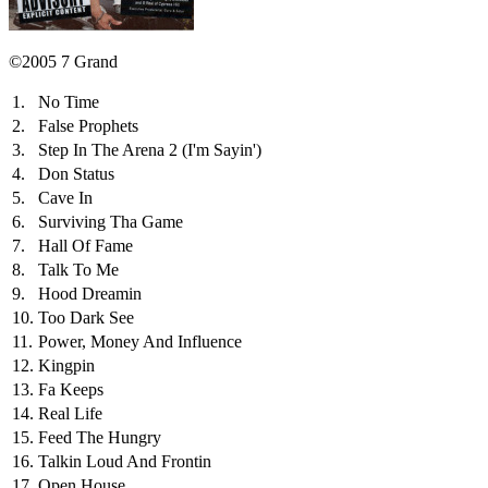
©2005 7 Grand
1.
No Time
2.
False Prophets
3.
Step In The Arena 2 (I'm Sayin')
4.
Don Status
5.
Cave In
6.
Surviving Tha Game
7.
Hall Of Fame
8.
Talk To Me
9.
Hood Dreamin
10.
Too Dark See
11.
Power, Money And Influence
12.
Kingpin
13.
Fa Keeps
14.
Real Life
15.
Feed The Hungry
16.
Talkin Loud And Frontin
17.
Open House