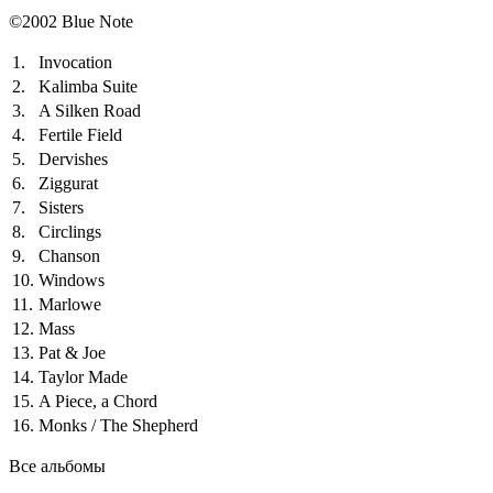
©2002 Blue Note
1.
Invocation
2.
Kalimba Suite
3.
A Silken Road
4.
Fertile Field
5.
Dervishes
6.
Ziggurat
7.
Sisters
8.
Circlings
9.
Chanson
10.
Windows
11.
Marlowe
12.
Mass
13.
Pat & Joe
14.
Taylor Made
15.
A Piece, a Chord
16.
Monks / The Shepherd
Все альбомы