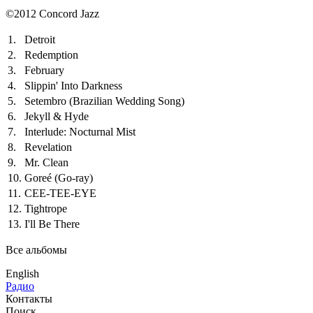
©2012 Concord Jazz
1.
Detroit
2.
Redemption
3.
February
4.
Slippin' Into Darkness
5.
Setembro (Brazilian Wedding Song)
6.
Jekyll & Hyde
7.
Interlude: Nocturnal Mist
8.
Revelation
9.
Mr. Clean
10.
Goreé (Go-ray)
11.
CEE-TEE-EYE
12.
Tightrope
13.
I'll Be There
Все альбомы
English
Радио
Контакты
Поиск