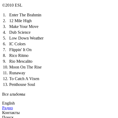
©2010 ESL
1.
Enter The Brahmin
2.
12 Mile High
3.
Make Your Move
4.
Dub Science
5.
Low Down Weather
6.
IC Colors
7.
Flippin' It On
8.
Rico Ritmo
9.
Rio Mescalito
10.
Moon On The Rise
11.
Runaway
12.
To Catch A Vixen
13.
Penthouse Soul
Все альбомы
English
Радио
Контакты
Поиск