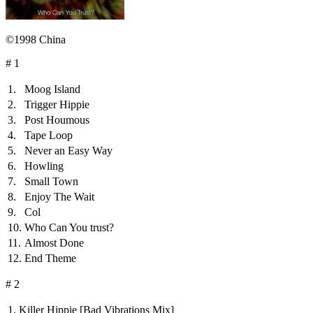
©1998 China
# 1
1.
Moog Island
2.
Trigger Hippie
3.
Post Houmous
4.
Tape Loop
5.
Never an Easy Way
6.
Howling
7.
Small Town
8.
Enjoy The Wait
9.
Col
10.
Who Can You trust?
11.
Almost Done
12.
End Theme
# 2
1.
Killer Hippie
[Bad Vibrations Mix]