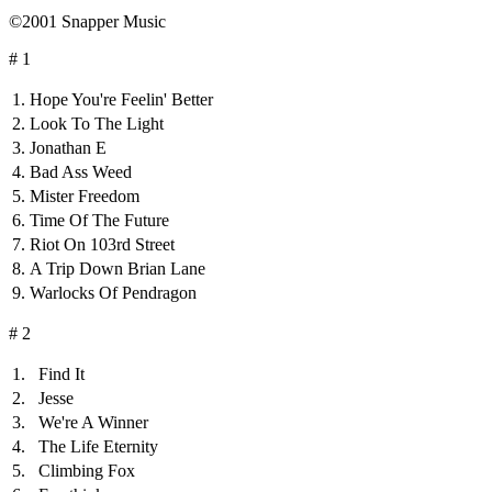
©2001 Snapper Music
# 1
1.
Hope You're Feelin' Better
2.
Look To The Light
3.
Jonathan E
4.
Bad Ass Weed
5.
Mister Freedom
6.
Time Of The Future
7.
Riot On 103rd Street
8.
A Trip Down Brian Lane
9.
Warlocks Of Pendragon
# 2
1.
Find It
2.
Jesse
3.
We're A Winner
4.
The Life Eternity
5.
Climbing Fox