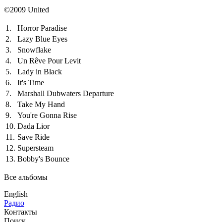
©2009 United
1.
Horror Paradise
2.
Lazy Blue Eyes
3.
Snowflake
4.
Un Rêve Pour Levit
5.
Lady in Black
6.
It's Time
7.
Marshall Dubwaters Departure
8.
Take My Hand
9.
You're Gonna Rise
10.
Dada Lior
11.
Save Ride
12.
Supersteam
13.
Bobby's Bounce
Все альбомы
English
Радио
Контакты
Поиск