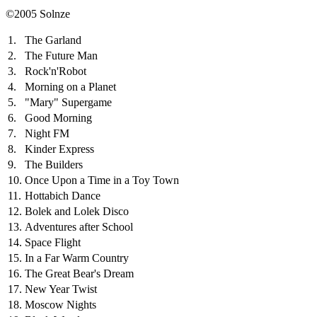
©2005 Solnze
1.
The Garland
2.
The Future Man
3.
Rock'n'Robot
4.
Morning on a Planet
5.
"Mary" Supergame
6.
Good Morning
7.
Night FM
8.
Kinder Express
9.
The Builders
10.
Once Upon a Time in a Toy Town
11.
Hottabich Dance
12.
Bolek and Lolek Disco
13.
Adventures after School
14.
Space Flight
15.
In a Far Warm Country
16.
The Great Bear's Dream
17.
New Year Twist
18.
Moscow Nights