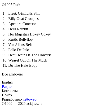
©1997 Pork
1.
Lieut. Gingivitis Shit
2.
Billy Goat Groupies
3.
Apehorn Concerto
4.
Hells Rarebit
5.
Her Majesties Hokey Cokey
6.
Rustic Bellyflop
7.
Van Allens Belt
8.
Pollo De Palo
9.
Heat Death Of The Universe
10.
Weasel Out Of The Muck
11.
Do The Hale-Bopp
Все альбомы
English
Радио
Контакты
Поиск
Разработано
nettoweb
©1999 — 2026 acidjazz.ru