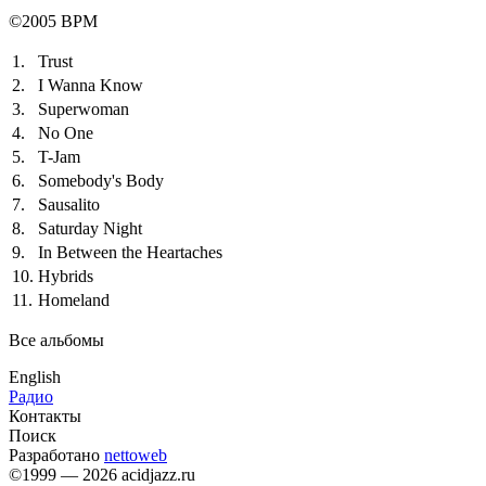
©2005 BPM
1.
Trust
2.
I Wanna Know
3.
Superwoman
4.
No One
5.
T-Jam
6.
Somebody's Body
7.
Sausalito
8.
Saturday Night
9.
In Between the Heartaches
10.
Hybrids
11.
Homeland
Все альбомы
English
Радио
Контакты
Поиск
Разработано
nettoweb
©1999 — 2026 acidjazz.ru