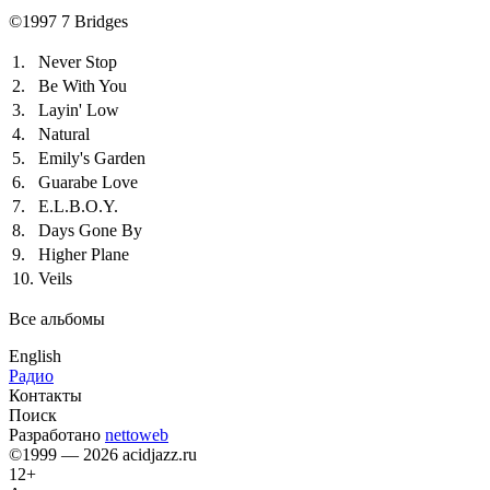
©1997 7 Bridges
1.
Never Stop
2.
Be With You
3.
Layin' Low
4.
Natural
5.
Emily's Garden
6.
Guarabe Love
7.
E.L.B.O.Y.
8.
Days Gone By
9.
Higher Plane
10.
Veils
Все альбомы
English
Радио
Контакты
Поиск
Разработано
nettoweb
©1999 — 2026 acidjazz.ru
12+