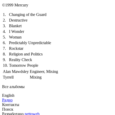
©1999 Mercury
1.
Changing of the Guard
2.
Destructive
3.
Blanket
4.
I Wonder
5.
Woman
6.
Predictably Unpredictable
7.
Rockstar
8.
Religion and Politics
9.
Reality Check
10.
Tomorrow People
Alan Mawdsley
Engineer, Mixing
Tyrrell
Mixing
Все альбомы
English
Радио
Контакты
Поиск
Разработано
nettoweb