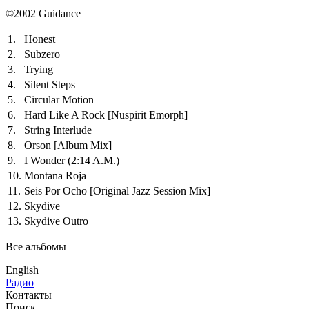
©2002 Guidance
1.
Honest
2.
Subzero
3.
Trying
4.
Silent Steps
5.
Circular Motion
6.
Hard Like A Rock
[Nuspirit Emorph]
7.
String Interlude
8.
Orson
[Album Mix]
9.
I Wonder (2:14 A.M.)
10.
Montana Roja
11.
Seis Por Ocho
[Original Jazz Session Mix]
12.
Skydive
13.
Skydive Outro
Все альбомы
English
Радио
Контакты
Поиск