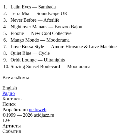
1.
Latin Eyes — Sambada
2.
Terra Mia — Soundscape UK
3.
Never Before — Afterlife
4.
Night over Manaus — Boozoo Bajou
5.
Flootie — New Cool Collective
6.
Mango Mondo — Moodorama
7.
Love Bossa Style — Amore Hirosuke & Love Machine
8.
Quiet Blue — Cycle
9.
Orbit Lounge — Ultranights
10.
Sinzing Sunset Boulevard — Moodorama
Все альбомы
English
Радио
Контакты
Поиск
Разработано
nettoweb
©1999 — 2026 acidjazz.ru
12+
Артисты
События