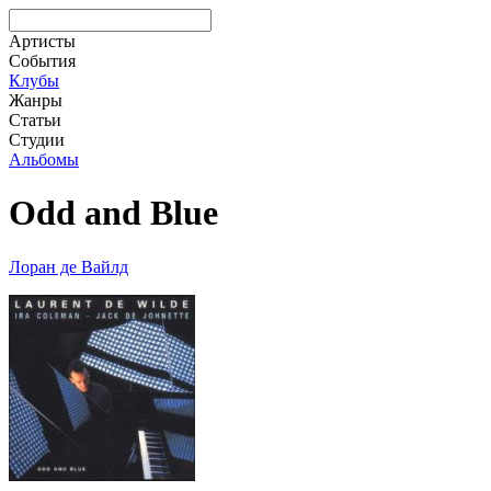
Артисты
События
Клубы
Жанры
Статьи
Студии
Альбомы
Odd and Blue
Лоран де Вайлд