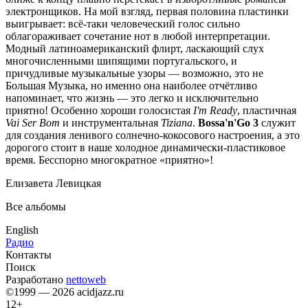
электронщиков. На мой взгляд, первая половина пластинки
выигрывает: всё-таки человеческий голос сильно
облагораживает сочетание нот в любой интерпретации.
Модный латиноамериканский флирт, ласкающий слух
многочисленными шипящими португальского, и
причудливые музыкальные узоры — возможно, это не
Большая Музыка, но именно она наиболее отчётливо
напоминает, что жизнь — это легко и исключительно
приятно! Особенно хороши голосистая
I'm Ready
, пластичная
Vai Ser Bom
и инструментальная
Tiziana
.
Bossa'n'Go 3
служит
для создания ленивого солнечно-кокосового настроения, а это
дорогого стоит в наше холодное динамически-пластиковое
время. Бесспорно многократное «приятно»!
Елизавета Левицкая
Все альбомы
English
Радио
Контакты
Поиск
Разработано
nettoweb
©1999 — 2026 acidjazz.ru
12+