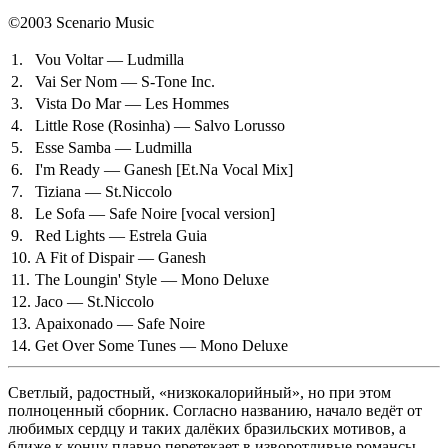
©2003 Scenario Music
1.
Vou Voltar — Ludmilla
2.
Vai Ser Nom — S-Tone Inc.
3.
Vista Do Mar — Les Hommes
4.
Little Rose (Rosinha) — Salvo Lorusso
5.
Esse Samba — Ludmilla
6.
I'm Ready — Ganesh
[Et.Na Vocal Mix]
7.
Tiziana — St.Niccolo
8.
Le Sofa — Safe Noire
[vocal version]
9.
Red Lights — Estrela Guia
10.
A Fit of Dispair — Ganesh
11.
The Loungin' Style — Mono Deluxe
12.
Jaco — St.Niccolo
13.
Apaixonado — Safe Noire
14.
Get Over Some Tunes — Mono Deluxe
Светлый, радостный, «низкокалорийный», но при этом
полноценный сборник. Согласно названию, начало ведёт от
любимых сердцу и таких далёких бразильских мотивов, а
ближе к концу плавно перетекает в изворотливые романсы