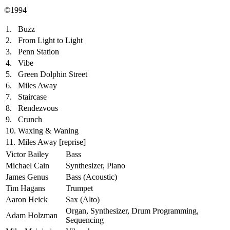
©1994
1.
Buzz
2.
From Light to Light
3.
Penn Station
4.
Vibe
5.
Green Dolphin Street
6.
Miles Away
7.
Staircase
8.
Rendezvous
9.
Crunch
10.
Waxing & Waning
11.
Miles Away
[reprise]
Victor Bailey
Bass
Michael Cain
Synthesizer, Piano
James Genus
Bass (Acoustic)
Tim Hagans
Trumpet
Aaron Heick
Sax (Alto)
Organ, Synthesizer, Drum Programming,
Adam Holzman
Sequencing