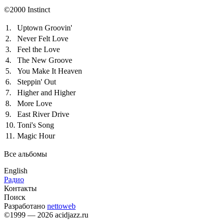
©2000 Instinct
1.
Uptown Groovin'
2.
Never Felt Love
3.
Feel the Love
4.
The New Groove
5.
You Make It Heaven
6.
Steppin' Out
7.
Higher and Higher
8.
More Love
9.
East River Drive
10.
Toni's Song
11.
Magic Hour
Все альбомы
English
Радио
Контакты
Поиск
Разработано
nettoweb
©1999 — 2026 acidjazz.ru