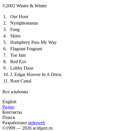
©2002 Winter & Winter
1.
Our Hour
2.
Nymphomania
3.
Fang
4.
Skins
5.
Humphrey Pass My Way
6.
Flagrant Fragrant
7.
Toe Jam
8.
Red Eye
9.
Lobby Daze
10.
J. Edgar Hoover In A Dress
11.
Root Canal
Все альбомы
English
Радио
Контакты
Поиск
Разработано
nettoweb
©1999 — 2026 acidjazz.ru