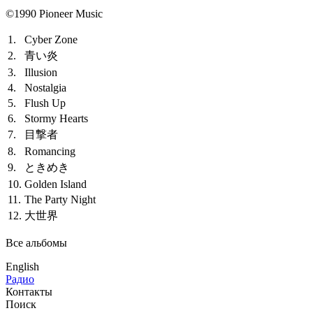
©1990 Pioneer Music
1.
Cyber Zone
2.
青い炎
3.
Illusion
4.
Nostalgia
5.
Flush Up
6.
Stormy Hearts
7.
目撃者
8.
Romancing
9.
ときめき
10.
Golden Island
11.
The Party Night
12.
大世界
Все альбомы
English
Радио
Контакты
Поиск