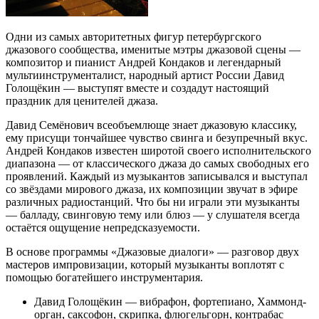
Одни из самых авторитетных фигур петербургского
джазового сообщества, именитые мэтры джазовой сцены —
композитор и пианист Андрей Кондаков и легендарный
мультиинструменталист, народный артист России Давид
Голощёкин — выступят вместе и создадут настоящий
праздник для ценителей джаза.
Давид Семёнович всеобъемлюще знает джазовую классику,
ему присущи тончайшее чувство свинга и безупречный вкус.
Андрей Кондаков известен широтой своего исполнительского
диапазона — от классического джаза до самых свободных его
проявлений. Каждый из музыкантов записывался и выступал
со звёздами мирового джаза, их композиции звучат в эфире
различных радиостанций. Что бы ни играли эти музыканты
— балладу, свинговую тему или блюз — у слушателя всегда
остаётся ощущение непредсказуемости.
В основе программы «Джазовые диалоги» — разговор двух
мастеров импровизации, который музыканты воплотят с
помощью богатейшего инструментария.
Давид Голощёкин — вибрафон, фортепиано, Хаммонд-
орган, саксофон, скрипка, флюгельгорн, контрабас