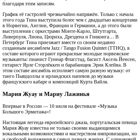
благодаря этим записям.
График её гастролей чрезвычайно напряжён. Только с начала
этого года Тина выступила более чем с двадцатью концертами
в Норвегии, Англии, Франции и Германии, а до этого были
выступления с оркестрами Монте-Карло, Штутгарта,
Ливерпуля, Лиона, Цюриха, Дрездена и Гонконга… В
Петербург Тина приезжает вместе со своим недавно
созданным ансамблем Jazz / Tango Fusion Quintet (TTHQ), в
составе которого играют прекрасные молодые норвежские
музыканты: пианист Гуннар Флагстад, басист Аксель Йенсен,
гитарист Ярле Сторлёккен и барабанщик Эрик Клейва. В
этом составе ансамбль исполняет самую разную музыку: от
танго Пьяццоллы и ирландских напевов до музыки
французского кабаре и композиций Курта Вайля.
Мария Жуау и Мариу Лажинья
Впервые в России — 10 июля на фестивале «Музыка
Большого Эрмитажа»!
Настоящая легенда европейского джаза, португальская певица
Мария Жуау известна не только своими выдающимися
вокальными возможностями и мастерством импровизации, но
и свободой выражения в самых разных жанрах. С одинаковой