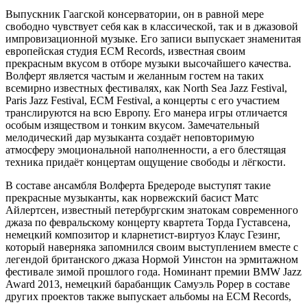
Выпускник Гаагской консерватории, он в равной мере
свободно чувствует себя как в классической, так и в джазовой
импровизационной музыке. Его записи выпускает знаменитая
европейская студия ECM Records, известная своим
прекрасным вкусом в отборе музыки высочайшего качества.
Волферт является частым и желанным гостем на таких
всемирно известных фестивалях, как North Sea Jazz Festival,
Paris Jazz Festival, ECM Festival, а концерты с его участием
транслируются на всю Европу. Его манера игры отличается
особым изяществом и тонким вкусом. Замечательный
мелодический дар музыканта создаёт неповторимую
атмосферу эмоциональной наполненности, а его блестящая
техника придаёт концертам ощущение свободы и лёгкости.
В составе ансамбля Волферта Бредероде выступят такие
прекрасные музыканты, как норвежский басист Матс
Айлертсен, известный петербургским знатокам современного
джаза по февральскому концерту квартета Торда Густавсена,
немецкий композитор и кларнетист-виртуоз Клаус Гезинг,
который наверняка запомнился своим выступлением вместе с
легендой британского джаза Нормой Уинстон на эрмитажном
фестивале зимой прошлого года. Номинант премии BMW Jazz
Award 2013, немецкий барабанщик Самуэль Рорер в составе
других проектов также выпускает альбомы на ECM Records,