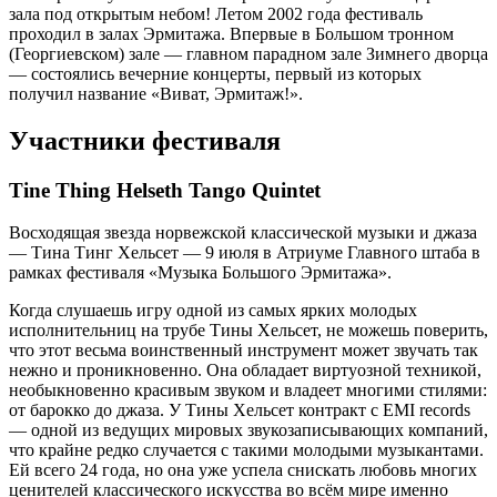
зала под открытым небом! Летом 2002 года фестиваль
проходил в залах Эрмитажа. Впервые в Большом тронном
(Георгиевском) зале — главном парадном зале Зимнего дворца
— состоялись вечерние концерты, первый из которых
получил название «Виват, Эрмитаж!».
Участники фестиваля
Tine Thing Helseth Tango Quintet
Восходящая звезда норвежской классической музыки и джаза
— Тина Тинг Хельсет — 9 июля в Атриуме Главного штаба в
рамках фестиваля «Музыка Большого Эрмитажа».
Когда слушаешь игру одной из самых ярких молодых
исполнительниц на трубе Тины Хельсет, не можешь поверить,
что этот весьма воинственный инструмент может звучать так
нежно и проникновенно. Она обладает виртуозной техникой,
необыкновенно красивым звуком и владеет многими стилями:
от барокко до джаза. У Тины Хельсет контракт с EMI records
— одной из ведущих мировых звукозаписывающих компаний,
что крайне редко случается с такими молодыми музыкантами.
Ей всего 24 года, но она уже успела снискать любовь многих
ценителей классического искусства во всём мире именно