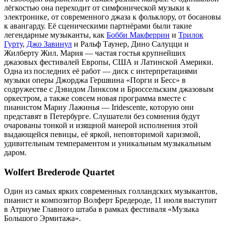
лёгкостью она переходит от симфонической музыки к
электронике, от современного джаза к фольклору, от босановы
к авангарду. Её сценическими партнёрами были такие
легендарные музыканты, как
Бобби Макферрин
и
Трилок
Гурту
,
Джо Завинул
и Ральф Таунер, Дино Салуцци и
Жилберту Жил. Мария — частая гостья крупнейших
джазовых фестивалей Европы, США и Латинской Америки.
Одна из последних её работ — диск с интерпретациями
музыки оперы Джорджа Гершвина «Порги и Бесс» в
содружестве с Дэвидом Линксом и Брюссельским джазовым
оркестром, а также совсем новая программа вместе с
пианистом Мариу Лажинья — Iridescente, которую они
представят в Петербурге. Слушатели без сомнения будут
очарованы тонкой и изящной манерой исполнения этой
выдающейся певицы, её яркой, неповторимой харизмой,
удивительным темпераментом и уникальным музыкальным
даром.
Wolfert Brederode Quartet
Один из самых ярких современных голландских музыкантов,
пианист и композитор Волферт Бредероде, 11 июля выступит
в Атриуме Главного штаба в рамках фестиваля «Музыка
Большого Эрмитажа».