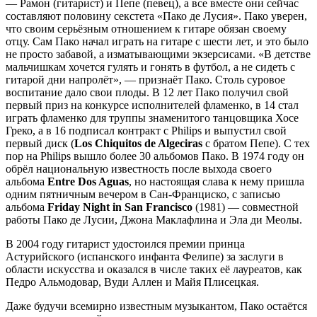
— Рамон (гитарист) и Пепе (певец), а все вместе они сейчас
составляют половину секстета «Пако де Лусия». Пако уверен,
что своим серьёзным отношением к гитаре обязан своему
отцу. Сам Пако начал играть на гитаре с шести лет, и это было
не просто забавой, а изматывающими экзерсисами. «В детстве
мальчишкам хочется гулять и гонять в футбол, а не сидеть с
гитарой дни напролёт», — признаёт Пако. Столь суровое
воспитание дало свои плоды. В 12 лет Пако получил свой
первый приз на конкурсе исполнителей фламенко, в 14 стал
играть фламенко для труппы знаменитого танцовщика Хосе
Греко, а в 16 подписал контракт с Philips и выпустил свой
первый диск (
Los Chiquitos de Algeciras
с братом Пепе). С тех
пор на Philips вышло более 30 альбомов Пако. В 1974 году он
обрёл национальную известность после выхода своего
альбома
Entre Dos Aguas
, но настоящая слава к нему пришла
одним пятничным вечером в Сан-Франциско, с записью
альбома
Friday Night in San Francisco
(1981) — совместной
работы Пако де Лусии, Джона Маклафлина и Эла ди Меолы.
В 2004 году гитарист удостоился премии принца
Астурийского (испанского инфанта Фелипе) за заслуги в
области искусства и оказался в числе таких её лауреатов, как
Педро Альмодовар, Вуди Аллен и Майя Плисецкая.
Даже будучи всемирно известным музыкантом, Пако остаётся