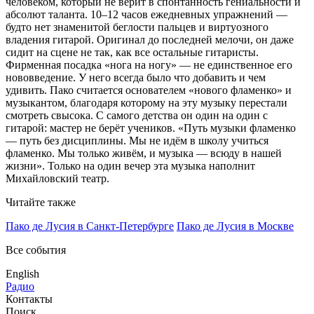
человеком, который не верит в спонтанность гениальности и
абсолют таланта. 10–12 часов ежедневных упражнений —
будто нет знаменитой беглости пальцев и виртуозного
владения гитарой. Оригинал до последней мелочи, он даже
сидит на сцене не так, как все остальные гитаристы.
Фирменная посадка «нога на ногу» — не единственное его
нововведение. У него всегда было что добавить и чем
удивить. Пако считается основателем «нового фламенко» и
музыкантом, благодаря которому на эту музыку перестали
смотреть свысока. С самого детства он один на один с
гитарой: мастер не берёт учеников. «Путь музыки фламенко
— путь без дисциплины. Мы не идём в школу учиться
фламенко. Мы только живём, и музыка — всюду в нашей
жизни». Только на один вечер эта музыка наполнит
Михайловский театр.
Читайте также
Пако де Лусия в Санкт-Петербурге
Пако де Лусия в Москве
Все события
English
Радио
Контакты
Поиск