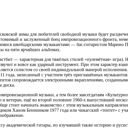
ковской зимы для любителей свободной музыки будет расцвеч
неутомимый и заслуженный боец импровизационного фронта, неме
ющимися швейцарскими музыкантами — бас-гитаристом Марино 
ны на пяти ярчайших альбомах.
стбит — характерная для тяжёлых стилей «пулемётная» игра). 
 звучит и вовсе как ударный инструмент. При этом характер вза
вляется солистом со своей индивидуальной манерой исполнения. 
11 года, записанный с участием трёх приглашённых музыкантов
ментов сопровождается электронными вкраплениями, созданным
 диска.
мпровизационной музыки, а тем более завсегдатаям «Культурно
р и ветеран, ещё во второй половине 1960-х выпустивший неско
бще стоит начинать знакомство с этим музыкальным направлени
анщиком Ханом Беннинком 1977 года или чикагский «тентет» с 
воображение.
у академической гитары, но изучавший также историю и русистик