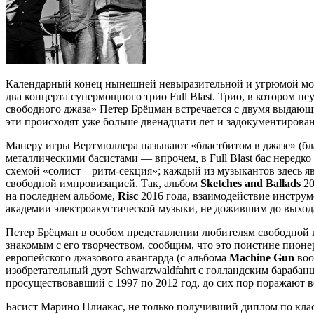
Календарный конец нынешней невыразительной и угрюмой мос
два концерта супермощного трио Full Blast. Трио, в котором 
свободного джаза» Петер Брёцман встречается с двумя выда
эти происходят уже больше двенадцати лет и задокументирова
Манеру игры Вертмюллера называют «бластбитом в джазе» (бла
металлическими басистами — впрочем, в Full Blast бас нередко
схемой «солист – ритм-секция»; каждый из музыкантов здесь я
свободной импровизацией. Так, альбом
Sketches and Ballads
20
на последнем альбоме,
Risc
2016 года, взаимодействие инстру
академии электроакустической музыки, не дожившим до выхода
Петер Брёцман в особом представлении любителям свободной и
знакомым с его творчеством, сообщим, что это поистине пионе
европейского джазового авангарда (с альбома
Machine Gun
воо
изобретательный дуэт Schwarzwaldfahrt с голландским бараб
просуществовавший с 1997 по 2012 год, до сих пор поражают 
Басист Марино Плиакас, не только получивший диплом по класс