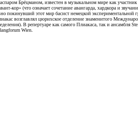
паром Брёцманом, известен в музыкальном мире как участник ан
ант-кор» (что означает сочетание авангарда, хардкора и звуча
вно покинувший этот мир басист немецкой экспериментальной г
 Плиакас возглавлял цюрихское отделение знаменитого Междуна
еления). В репертуаре как самого Плиакаса, так и ансамбля Ste
langforum Wien.