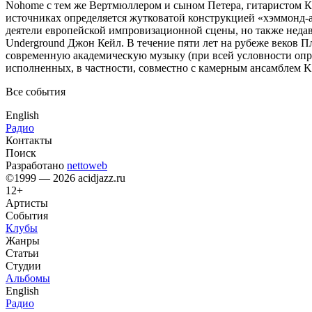
Nohome с тем же Вертмюллером и сыном Петера, гитаристом Кас
источниках определяется жутковатой конструкцией «хэммонд-ав
деятели европейской импровизационной сцены, но также неда
Underground Джон Кейл. В течение пяти лет на рубеже веков
современную академическую музыку (при всей условности опред
исполненных, в частности, совместно с камерным ансамблем K
Все события
English
Радио
Контакты
Поиск
Разработано
nettoweb
©1999 — 2026 acidjazz.ru
12+
Артисты
События
Клубы
Жанры
Статьи
Студии
Альбомы
English
Радио