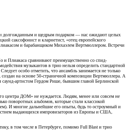
ен долгожданным и щедрым подарком — нас ожидают целых
цкий саксофонист и кларнетист, «отец европейского
Плиакасом и барабанщиком Михаэлем Вертмюллером. Встречи
Но и Плиакаса сравнивают преимущественно со спид-
имодействия музыкантов в трио нельзя определить стандартной
Следует особо отметить, что ансамбль занимается не только
, создан на основе 50-страничной композиции Вертмюллера. А
и саунд-артистом Гердом Рише, бывшим главой Берлинской
го центра ДОМ» не нуждается. Людям, менее или совсем не
лько поворотных альбомов, которые стали классикой
ем). И многие дальнейшие его опыты, будь то остроумный и
участием выдающихся импровизаторов из Европы и США,
у, в том числе в Петербурге, помимо Full Blast и трио