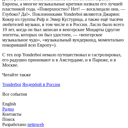
Европы, а многие музыкальные критики назвали его лучшей
пластинкой года. «Поверхностно? Нет! — восклицали они, —
Глубоко? Да!». Поклонниками Yonderboi являются Джарвис
Кокер из группы Pulp и Эмир Кустурица, а также ещё тысячи
любителей музыки, в том числе и в России. Ласло было всего
19 лет, когда он был записан в венгерские Моцарты (другие
эпитеты, которых он был удостоен, — «венгерское
музыкальное чудо», «музыкальный вундеркинд, моментально
покоривший всю Европу»).
С тех пор Yonderboi немало путешествовал и гастролировал,
его радушно принимают и в Амстердаме, и в Париже, и в
Москве.
Читайте также
Yonderboi
Яндербой в России
Все события
English
Радио
Контакты
Поиск
Разработано
nettoweb