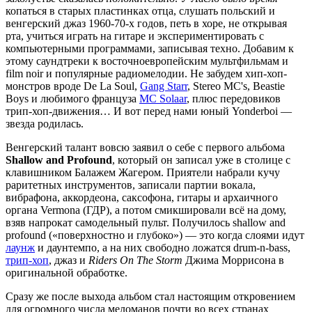
копаться в старых пластинках отца, слушать польский и
венгерский джаз 1960-70-х годов, петь в хоре, не открывая
рта, учиться играть на гитаре и экспериментировать с
компьютерными программами, записывая техно. Добавим к
этому саундтреки к восточноевропейским мультфильмам и
film noir и популярные радиомелодии. Не забудем хип-хоп-
монстров вроде De La Soul,
Gang Starr
, Stereo MC's, Beastie
Boys и любимого француза
MC Solaar
, плюс передовиков
трип-хоп-движения… И вот перед нами юный Yonderboi —
звезда родилась.
Венгерский талант вовсю заявил о себе с первого альбома
Shallow and Profound
, который он записал уже в столице с
клавишником Балажем Жагером. Приятели набрали кучу
раритетных инструментов, записали партии вокала,
вибрафона, аккордеона, саксофона, гитары и архаичного
органа Vermona (ГДР), а потом смикшировали всё на дому,
взяв напрокат самодельный пульт. Получилось shallow and
profound («поверхностно и глубоко») — это когда слоями идут
лаунж
и даунтемпо, а на них свободно ложатся drum-n-bass,
трип-хоп
, джаз и
Riders On The Storm
Джима Моррисона в
оригинальной обработке.
Сразу же после выхода альбом стал настоящим откровением
для огромного числа меломанов почти во всех странах