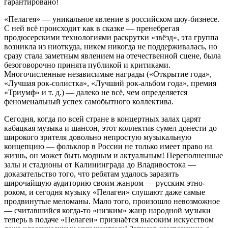
гарантировано!
«Пелагея» — уникальное явление в российском шоу-бизнесе.
С ней всё происходит как в сказке — пренебрегая
продюсерскими технологиями раскрутки «звёзд», эта группа
возникла из ниоткуда, никем никогда не поддерживалась, но
сразу стала заметным явлением на отечественной сцене, была
безоговорочно принята публикой и критиками.
Многочисленные независимые награды («Открытие года»,
«Лучшая рок-солистка», «Лучший рок-альбом года», премия
«Триумф» и т. д.) — далеко не всё, чем определяется
феноменальный успех самобытного коллектива.
Сегодня, когда по всей стране в концертных залах царят
кабацкая музыка и шансон, этот коллектив сумел донести до
широкого зрителя довольно непростую музыкальную
концепцию — фольклор в России не только имеет право на
жизнь, он может быть модным и актуальным! Переполненные
залы и стадионы от Калининграда до Владивостока —
доказательство того, что ребятам удалось заразить
широчайшую аудиторию своим жанром — русским этно-
роком, и сегодня музыку «Пелагеи» слушают даже самые
продвинутые меломаны. Мало того, произошло невозможное
— считавшийся когда-то «низким» жанр народной музыки
теперь в подаче «Пелагеи» признаётся высоким искусством