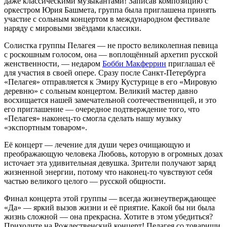
даже классическими музыкантами! Записав композицию с
оркестром Юрия Башмета, группа была приглашена принять
участие с сольным концертом в международном фестивале
наряду с мировыми звёздами классики.
Солистка группы Пелагея — не просто великолепная певица
с роскошным голосом, она — воплощённый архетип русской
женственности, — недаром
Бобби Макферрин
приглашал её
для участия в своей опере. Сразу после Санкт-Петербурга
«Пелагея» отправляется к Эмиру Кустурице в его «Мировую
деревню» с сольным концертом. Великий мастер давно
восхищается нашей замечательной соотечественницей, и это
его приглашение — очередное подтверждение того, что
«Пелагея» наконец-то смогла сделать нашу музыку
«экспортным товаром».
Её концерт — лечение для души через очищающую и
преображающую человека Любовь, которую в огромных дозах
источает эта удивительная девушка. Зрители получают заряд
жизненной энергии, потому что наконец-то чувствуют себя
частью великого целого — русской общности.
Финал концерта этой группы — всегда жизнеутверждающее
«Да» — яркий вызов жизни и её приятие. Какой бы ни была
жизнь сложной — она прекрасна. Хотите в этом убедиться?
Приходите на Рождественский концерт! Пелагея со товарищи