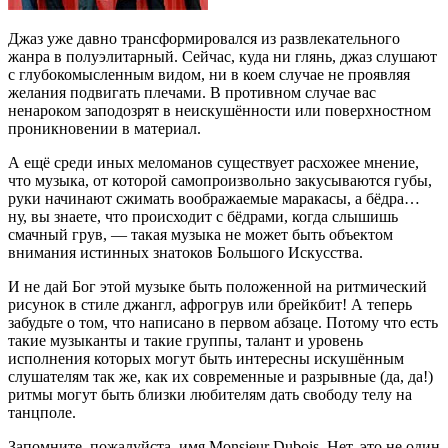
Джаз уже давно трансформировался из развлекательного
жанра в полуэлитарный. Сейчас, куда ни глянь, джаз слушают
с глубокомысленным видом, ни в коем случае не проявляя
желания подвигать плечами. В противном случае вас
ненароком заподозрят в неискушённости или поверхностном
проникновении в материал.
А ещё среди иных меломанов существует расхожее мнение,
что музыка, от которой самопроизвольно закусываются губы,
руки начинают сжимать воображаемые маракасы, а бёдра…
ну, вы знаете, что происходит с бёдрами, когда слышишь
смачный грув, — такая музыка не может быть объектом
внимания истинных знатоков Большого Искусства.
И не дай Бог этой музыке быть положенной на ритмический
рисунок в стиле джангл, афрогрув или брейкбит! А теперь
забудьте о том, что написано в первом абзаце. Потому что есть
такие музыканты и такие группы, талант и уровень
исполнения которых могут быть интересны искушённым
слушателям так же, как их современные и разрывные (да, да!)
ритмы могут быть близки любителям дать свободу телу на
танцполе.
Запомните, пожалуйста, имя Monsieur Dubois. Нет, это не один