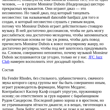
человек, — в группе Monsieur Dubois (Нидерланды) шестеро
прекрасных музыкантов. Они играют джаз — это
несомненно. Но такой джаз, под который танцевать
несовестно: так называемый danceable hardjazz для того и
создан, и который несовестно слушать с умным видом,
потому что Monsieur Dubois играет действительно стоящую
музыку. В ней достаточно диссонансов, чтобы не дать мозгу
расслабиться; она достаточно мелодична, чтобы запоминаться;
её ритмическая основа не так уж ровна, чтобы дать повод
причислить Monsieur Dubois к вовсе популярному жанру, но
достаточно регулярна, чтобы под неё захотелось придумывать
па. Словом, совершенно непонятно, почему музыкой Monsieur
Dubois заслушиваются где угодно, только не у нас.
JFC Jazz
Club
намерен восполнить этот досадный пробел.
Состав
На Fender Rhodes, без стильного, урбанистичного, смачного
звука которого саунд группы мог бы быть совершенно иным,
играет руководитель формации, Мартен Медденс.
Контрабасист Каспер Калф создаёт упругую, пружинящую
основу; он ответственен за грув наравне с барабанщиком
Рудом Сандерсом. Последний равно хорош и в яростном, но
не утрачивающем лёгкости джангле, и в вещах, тяготеющих к
латине. Дирк Бейтс играет на трубе не хуже и не менее