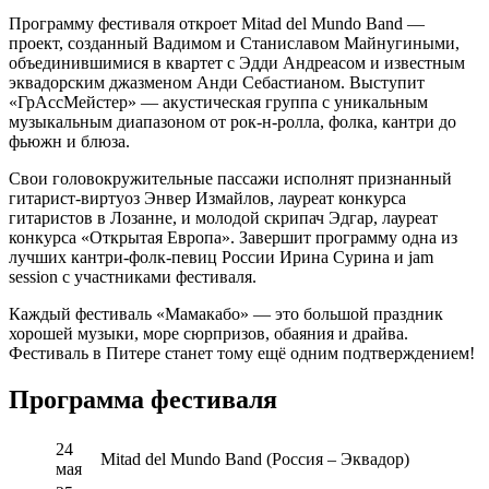
Программу фестиваля откроет Mitad del Mundo Band —
проект, созданный Вадимом и Станиславом Майнугиными,
объединившимися в квартет с Эдди Андреасом и известным
эквадорским джазменом Анди Себастианом. Выступит
«ГрАссМейстер» — акустическая группа с уникальным
музыкальным диапазоном от рок-н-ролла, фолка, кантри до
фьюжн и блюза.
Свои головокружительные пассажи исполнят признанный
гитарист-виртуоз Энвер Измайлов, лауреат конкурса
гитаристов в Лозанне, и молодой скрипач Эдгар, лауреат
конкурса «Открытая Европа». Завершит программу одна из
лучших кантри-фолк-певиц России Ирина Сурина и jam
session с участниками фестиваля.
Каждый фестиваль «Мамакабо» — это большой праздник
хорошей музыки, море сюрпризов, обаяния и драйва.
Фестиваль в Питере станет тому ещё одним подтверждением!
Программа фестиваля
24
Mitad del Mundo Band (Россия – Эквадор)
мая