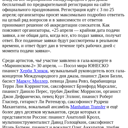
бесплатный по предварительной регистрации на сайте
официального празднования. Регистрация идёт с 3 по 25
апреля; организаторы просят максимально подробно ответить
на целый ряд вопросов и в зависимости от ответов
принимают решение об аккредитации соискателя. Как
поясняют организаторы, «25 апреля — крайняя дата подачи
заявки, а не общая дата, когда все, кто подал заявки, получат
ответ. Все поданные заявки будут рассмотрены в реальном
времени, и ответ будет дан в течение трёх рабочих дней с
момента подачи заявки».
Среди артистов, чьё участие заявлено в гала-концерте в
«Мариинском-2» 30 апреля, — Посол мира ЮНЕСКО
пианист
Херби Хэнкок
, музыкальный руководитель всех гала-
концертов Международного дня джаза, пианист Джон Бизли,
басист
Маркус Миллер
, певица Диана Ривз, барабанщица
Терри Лин Кэррингтон, саксофонист Брэнфорд Марсалис,
пианист Данило Перес, трубач Джеймс Моррисон, органист
Джои Дефранческо, певец Курт Эллинг, пианист Роберт
Гласпер, гитарист Ли Ритенауэр, саксофонист Рудреш
Махантаппа, вокальный ансамбль
Manhattan Transfer
и ещё
более двух десятков музыкантов, среди которых и
представители России: пианист Анатолий Кролл,
мультиинструменталист Давид Голощёкин, саксофонист
Игорь Бутман, пианист и вокалист Олег Аккуратов, трубач