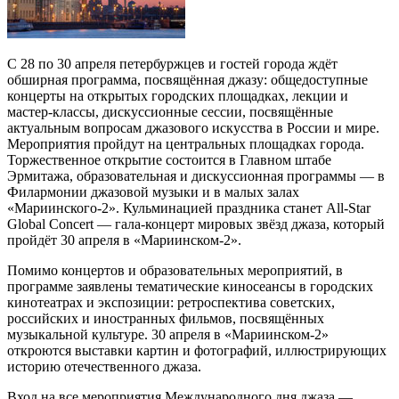
С 28 по 30 апреля петербуржцев и гостей города ждёт
обширная программа, посвящённая джазу: общедоступные
концерты на открытых городских площадках, лекции и
мастер-классы, дискуссионные сессии, посвящённые
актуальным вопросам джазового искусства в России и мире.
Мероприятия пройдут на центральных площадках города.
Торжественное открытие состоится в Главном штабе
Эрмитажа, образовательная и дискуссионная программы — в
Филармонии джазовой музыки и в малых залах
«Мариинского-2». Кульминацией праздника станет All-Star
Global Concert — гала-концерт мировых звёзд джаза, который
пройдёт 30 апреля в «Мариинском-2».
Помимо концертов и образовательных мероприятий, в
программе заявлены тематические киносеансы в городских
кинотеатрах и экспозиции: ретроспектива советских,
российских и иностранных фильмов, посвящённых
музыкальной культуре. 30 апреля в «Мариинском-2»
откроются выставки картин и фотографий, иллюстрирующих
историю отечественного джаза.
Вход на все мероприятия Международного дня джаза —