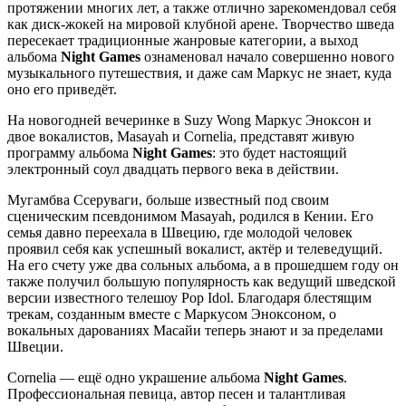
протяжении многих лет, а также отлично зарекомендовал себя
как диск-жокей на мировой клубной арене. Творчество шведа
пересекает традиционные жанровые категории, а выход
альбома
Night Games
ознаменовал начало совершенно нового
музыкального путешествия, и даже сам Маркус не знает, куда
оно его приведёт.
На новогодней вечеринке в Suzy Wong Маркус Эноксон и
двое вокалистов, Masayah и Cornelia, представят живую
программу альбома
Night Games
: это будет настоящий
электронный соул двадцать первого века в действии.
Мугамбва Ссеруваги, больше известный под своим
сценическим псевдонимом Masayah, родился в Кении. Его
семья давно переехала в Швецию, где молодой человек
проявил себя как успешный вокалист, актёр и телеведущий.
На его счету уже два сольных альбома, а в прошедшем году он
также получил большую популярность как ведущий шведской
версии известного телешоу Pop Idol. Благодаря блестящим
трекам, созданным вместе с Маркусом Эноксоном, о
вокальных дарованиях Масайи теперь знают и за пределами
Швеции.
Cornelia — ещё одно украшение альбома
Night Games
.
Профессиональная певица, автор песен и талантливая