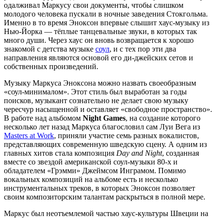
одалживал Маркусу свои документы, чтобы слишком
молодого человека пускали в ночные заведения Стокгольма.
Именно в то время Эноксон впервые слышит хаус-музыку из
Нью-Йорка — тёплые танцевальные звуки, в которых так
много души. Через хаус он вновь возвращается к хорошо
знакомой с детства музыке
соул
, и с тех пор эти два
направления являются основой его ди-джейских сетов и
собственных произведений.
Музыку Маркуса Эноксона можно назвать своеобразным
«соул-минималом». Этот стиль был выработан за годы
поисков, музыкант сознательно не делает свою музыку
чересчур насыщенной и оставляет «свободное пространство».
В работе над альбомом
Night Games
, на создание которого
несколько лет назад Маркуса благословил сам Луи Вега из
Masters at Work
, приняли участие семь разных вокалистов,
представляющих современную шведскую сцену. А одним из
главных хитов стала композиция
Day and Night
, созданная
вместе со звездой американской соул-музыки 80-х и
обладателем «Грэмми» Джеймсом Инграмом. Помимо
вокальных композиций на альбоме есть и несколько
инструментальных треков, в которых Эноксон позволяет
своим композиторским талантам раскрыться в полной мере.
Маркус был неотъемлемой частью хаус-культуры Швеции на