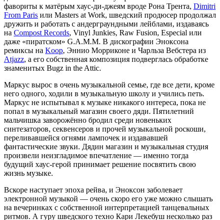
фавориты к матёрым хаус-ди-джеям вроде Рона Трента,
Dimitri
From Paris
или Masters at Work, шведский продюсер продолжал
дружить и работать с андерграундными лейблами, издаваясь
на
Compost Records
, Vinyl Junkies, Raw Fusion, Especial или
даже «пиратском» G.A.M.M. В дискографии Эноксона
ремиксы на
Koop
, Эннио Морриконе и Чарльза Вебстера из
Atjazz
, а его собственная композиция подверглась обработке
знаменитых Bugz in the Attic.
Маркус вырос в очень музыкальной семье, где все дети, кроме
него одного, ходили в музыкальную школу и учились петь.
Маркус не испытывал к музыке никакого интереса, пока не
попал в музыкальный магазин своего дяди. Пятилетний
мальчишка заворожённо бродил среди новеньких
синтезаторов, секвенсеров и прочей музыкальной роскоши,
переливавшейся огнями лампочек и издававшей
фантастические звуки. Дядин магазин и музыкальная студия
произвели неизгладимое впечатление — именно тогда
будущий хаус-герой принимает решение посвятить свою
жизнь музыке.
Вскоре наступает эпоха рейва, и Эноксон заболевает
электронной музыкой — очень скоро его уже можно слышать
на вечеринках с собственной интерпретацией танцевальных
ритмов. А гуру шведского техно Кари Лекебуш несколько раз