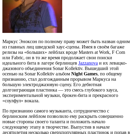
Маркус Эноксон по полному праву может быть назван одним
из главных лиц шведской хаус-сцены. Имея в своём багаже
релизы на «больших» лейблах вроде Masters at Work, F Com
или Fabric, он в то же время продолжает свои поиски
идеального бита в лагере берлинцев
Jazzanova
и их левацко-
джазового объединения Sonar Kollektiv. Вышедший этой
осенью на Sonar Kollektiv альбом
Night Games
, по общему
признанию, стал долгожданным прорывом Маркуса на
большую электроджазовую сцену. Его дебютная
долгоиграющая пластинка — это смесь глубокого хауса,
экспериментальной музыки, брокен-бита и прекрасного
«соулфул» вокала.
По признанию самого музыканта, сотрудничество с
берлинским лейблом позволило ему раскрыть совершенно
новые стороны своего таланта и положить начало
следующему этапу в творчестве. Выпустив в начале
десятилетия несколько сверхпопулярных пластинок и попав в