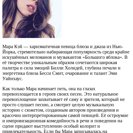
Мара Кэй — харизматичная певица блюза и джаза из Нью-
Йорка, стремительно набирающая популярность среди крайне
искушённых меломанов и музыкантов «Большого яблока». В
её творчестве уникальным образом сочетаются широкая
палитра и сила эмоций Билли Холидей, глубина печали и
энергетика блюза Бесси Смит, очарование и талант Эми
Уайнхаус.
Как только Мара начинает петь, она на глазах
перевоплощается в героев своих песен. Это натуральное
перевоплощение захватывает её саму и зрителя, который не
просто слушает песню, а смотрит целую музыкальную
историю с сюжетом, созданным автором произведения и
красочно интерпретированным самой певицей. Её остроумие
и импровизационная комедийность в речи и поведении на
сцене придают выступлению особый колорит и
привлекательность. Если бы Мара записывалась на