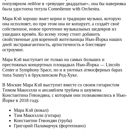
популярном лейбле в «ревущие двадцатые», она бы наверняка
была удостоена титула Comedienne with Orchestra.
Мара Кэй хорошо знает корни и традиции музыки, которую
она исполняет, но при этом она не копирует, а создаёт своё
собственное, новое прочтение музыкальных шедевров из
ушедших времён. Ко всему этому стоит добавить
свойственные для коренной жительницы Нью-Йорка наших
дней экстравагантность, артистичность и блестящее
остроумие.
Мара Кэй выступает не только на самых больших и
престижных концертных площадках Нью-Йорка — Lincoln
Center и Symphony Space, но и в уютных атмосферных барах
типа Sunny's в бруклинском Ред-Хуке.
В Москве Мара Кэй выступит вместе со своим гитаристом
Тимом Макнэлли и ансамблем трубача и шоумена
Константина Гевондяна, с которым они познакомились в Нью-
Йорке в 2018 году.
Мара Кэй (вокал)
Тим Макнэлли (гитара)
Константин Гевондян (труба)
Григорий Паламарчук (фортепиано)