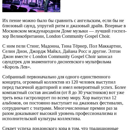
Их пение можно было бы сравнить с ангельским, если бы не
блюзовый саунд, упругий ритм и джазовый драйв. Впервые в
Московском международном Доме музыки — лучший госпел-
хор Великобритании, London Community Gospel Choir.
С ним пели Стинг, Мадонна, Тина Тёрнер, Пол Маккартни,
Селин Дион, Джордж Майкл, Дайана Росс и другие. Элтон
Джон вместе с London Community Gospel Choir записал
саундтрек для знаменитого диснеевского мультфильма
«Король Лев».
Собранный первоначально для одного единственного
концерта, огромный коллектив из 120 человек выступил
перед тысячной аудиторией и имел невероятный успех. Более
компактный состав ансамбля (от 8 до 30 участников) вот уже
треть века гастролирует по всему миру. Хор выпустил 12
альбомов, он постоянно выступает на джазовых фестивалях,
сотрудничает с театрами. Многочисленные премии раз за
разом доказывают высокий уровень профессионализма и
исполнительской культуры коллектива.
Секрет успеха лондонского хора в том, что традиционные