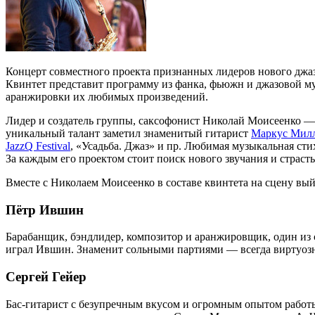
Концерт совместного проекта признанных лидеров нового джаз
Квинтет представит программу из фанка, фьюжн и джазовой му
аранжировки их любимых произведений.
Лидер и создатель группы, саксофонист Николай Моисеенко — в
уникальный талант заметил знаменитый гитарист
Маркус Мил
JazzQ Festival
, «Усадьба. Джаз» и пр. Любимая музыкальная ст
За каждым его проектом стоит поиск нового звучания и страст
Вместе с Николаем Моисеенко в составе квинтета на сцену вый
Пётр Ившин
Барабанщик, бэндлидер, композитор и аранжировщик, один из
играл Ившин. Знаменит сольными партиями — всегда виртуо
Сергей Гейер
Бас-гитарист с безупречным вкусом и огромным опытом работы