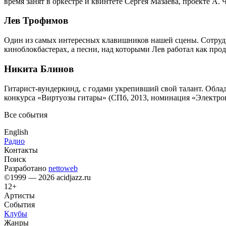
время занят в оркестре и квинтете Сергея Мазаева, проекте А. Ч
Лев Трофимов
Один из самых интересных клавишников нашей сцены. Сотруднич
киноблокбастерах, а песни, над которыми Лев работал как пр
Никита Блинов
Гитарист-вундеркинд, с годами укрепивший свой талант. Облад
конкурса «Виртуозы гитары» (СПб, 2013, номинация «Электроги
Все события
English
Радио
Контакты
Поиск
Разработано
nettoweb
©1999 — 2026 acidjazz.ru
12+
Артисты
События
Клубы
Жанры