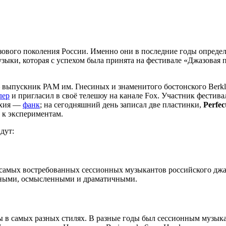
ового поколения России. Именно они в последние годы определя
зыки, которая с успехом была принята на фестивале «Джазовая
ыпускник РАМ им. Гнесиных и знаменитого бостонского Berklee C
лер
и пригласил в своё телешоу на канале Fox. Участник фестивале
ихия —
фанк
; на сегодняшний день записал две пластинки,
Perfec
ь к экспериментам.
дут:
 самых востребованных сессионных музыкантов российского джа
зными, осмысленными и драматичными.
 в самых разных стилях. В разные годы был сессионным музыка