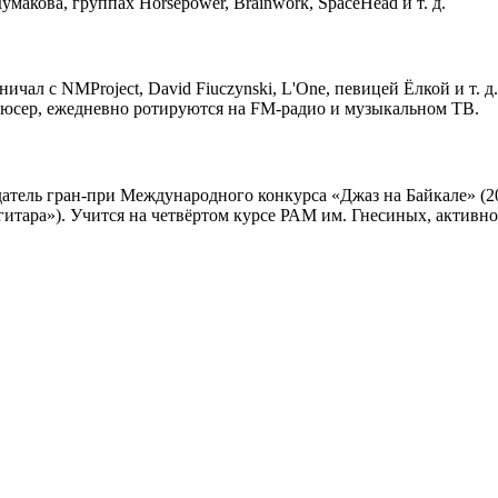
умакова, группах Horsepower, Brainwork, SpaceHead и т. д.
ал с NMProject, David Fiuczynski, L'One, певицей Ёлкой и т. д
одюсер, ежедневно ротируются на FM-радио и музыкальном ТВ.
атель гран-при Международного конкурса «Джаз на Байкале» (20
тара»). Учится на четвёртом курсе РАМ им. Гнесиных, активно к