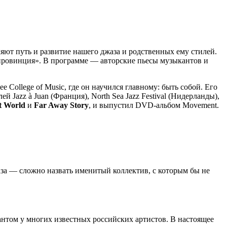
ют путь и развитие нашего джаза и родственных ему стилей.
 провинция». В программе — авторские пьесы музыкантов и
ollege of Music, где он научился главному: быть собой. Его
й Jazz à Juan (Франция), North Sea Jazz Festival (Нидерланды),
t World
и
Far Away Story
, и выпустил DVD-альбом Movement.
за — сложно назвать именитый коллектив, с которым бы не
нтом у многих известных российских артистов. В настоящее