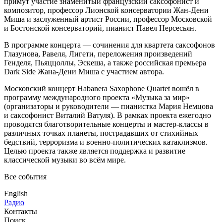
примут участие знаменитый французский саксофонист и
композитор, профессор Лионской консерватории Жан-Дени
Миша и заслуженный артист России, профессор Московской
и Бостонской консерваторий, пианист Павел Нерсесьян.
В программе концерта — сочинения для квартета саксофонов
Глазунова, Равеля, Лигети, переложения произведений
Генделя, Пьяццоллы, Эскеша, а также российская премьера
Dark Side Жана-Дени Миша с участием автора.
Московский концерт Habanera Saxophone Quartet вошёл в
программу международного проекта «Музыка за мир»
(организаторы и руководители — пианистка Мария Немцова
и саксофонист Виталий Ватуля). В рамках проекта ежегодно
проводятся благотворительные концерты и мастер-классы в
различных точках планеты, пострадавших от стихийных
бедствий, терроризма и военно-политических катаклизмов.
Целью проекта также является поддержка и развитие
классической музыки во всём мире.
Все события
English
Радио
Контакты
Поиск