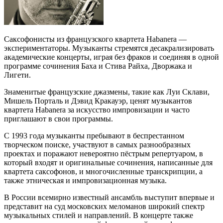
Саксофонисты из французского квартета Habanera —
экспериментаторы. Музыканты стремятся десакрализировать
академические концерты, играя без фраков и соединяя в одной
программе сочинения Баха и Стива Райха, Дворжака и
Лигети.
Знаменитые французские джазмены, такие как Луи Склави,
Мишель Порталь и Дэвид Кракауэр, ценят музыкантов
квартета Habanera за искусство импровизации и часто
приглашают в свои программы.
С 1993 года музыканты пребывают в беспрестанном
творческом поиске, участвуют в самых разнообразных
проектах и поражают невероятно пёстрым репертуаром, в
который входят и оригинальные сочинения, написанные для
квартета саксофонов, и многочисленные транскрипции, а
также этническая и импровизационная музыка.
В России всемирно известный ансамбль выступит впервые и
представит на суд московских меломанов широкий спектр
музыкальных стилей и направлений. В концерте также