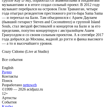
группе Ray D'Sky, поработал со знаменитыми в Индонезии
музыкантами и в итоге создал сольный проект. В 2012 году
музыкант перебрался на островок Гили Траванган, четыре
года отыграл резидентом престижного рэгги-бара Sama Sama
— и переехал на Бали. Там объединился с Араем Даулаем
(бывший гитарист Steven and Coconuttreez) и группой Island
Souls, стал звездой фестивалей и концертов на Бали и за его
пределами, попутно концертируя с австралийцем Ашем
Грануолдом и со своим сольным проектом. А в сентябре 2017
года добрался до Москвы, жадной до рэгги и фанка высокого
— а то и высочайшего уровня.
Crazy Cidomo (Live at Studio)
Все события
English
Радио
Контакты
Поиск
Разработано
nettoweb
©1999 — 2026 acidjazz.ru
12+
Артисты
События
Клубы