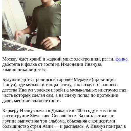
Москву ждёт яркий и жаркий микс электроники, рэгги,
фанка
,
дабстепа и фолка от гостя из Индонезии Ивануза,
клавишника-виртуоза.
Будущий артист родился в городке Мерауке (провинция
Папуа), где музыка и танцы всюду, как воздух. С раннего
детства Ивануз увлёкся игрой на музыкальных инструментах,
часть которых сделал сам, а на сцену попал по протекции
дяди, местной знаменитости.
Карьеру Ивануз начал в Джакарте в 2005 году в местной
рэгги-группе Steven and Coconuttreez. За пять лет жизни
группа выпустила три альбома, объездила с концертами
большинство стран Азии — и распалась. А Ивануз поиграл в