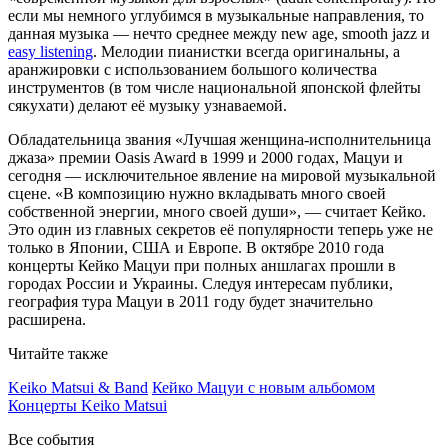
если мы немного углубимся в музыкальные направления, то
данная музыка — нечто среднее между new age, smooth jazz и
easy listening
. Мелодии пианистки всегда оригинальны, а
аранжировки с использованием большого количества
инструментов (в том числе национальной японской флейты
сякухати) делают её музыку узнаваемой.
Обладательница звания «Лучшая женщина-исполнительница
джаза» премии Oasis Award в 1999 и 2000 годах, Мацуи и
сегодня — исключительное явление на мировой музыкальной
сцене. «В композицию нужно вкладывать много своей
собственной энергии, много своей души», — считает Кейко.
Это один из главных секретов её популярности теперь уже не
только в Японии, США и Европе. В октябре 2010 года
концерты Кейко Мацуи при полных аншлагах прошли в
городах России и Украины. Следуя интересам публики,
география тура Мацуи в 2011 году будет значительно
расширена.
Читайте также
Keiko Matsui & Band
Кейко Мацуи с новым альбомом
Концерты Keiko Matsui
Все события