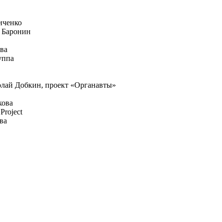
ниченко
н Баронин
ова
уппа
олай Добкин, проект «Органавты»
кова
Project
ва