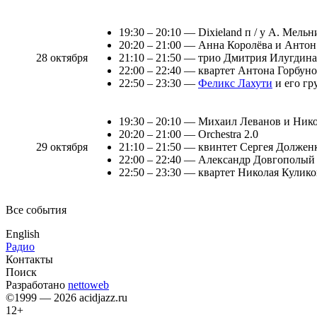
19:30 – 20:10 — Dixieland п / у А. Мель
20:20 – 21:00 — Анна Королёва и Анто
28 октября
21:10 – 21:50 — трио Дмитрия Илугдина
22:00 – 22:40 — квартет Антона Горбун
22:50 – 23:30 —
Феликс Лахути
и его гр
19:30 – 20:10 — Михаил Леванов и Ник
20:20 – 21:00 — Orchestra 2.0
29 октября
21:10 – 21:50 — квинтет Сергея Должен
22:00 – 22:40 — Александр Довгополый 
22:50 – 23:30 — квартет Николая Кулико
Все события
English
Радио
Контакты
Поиск
Разработано
nettoweb
©1999 — 2026 acidjazz.ru
12+