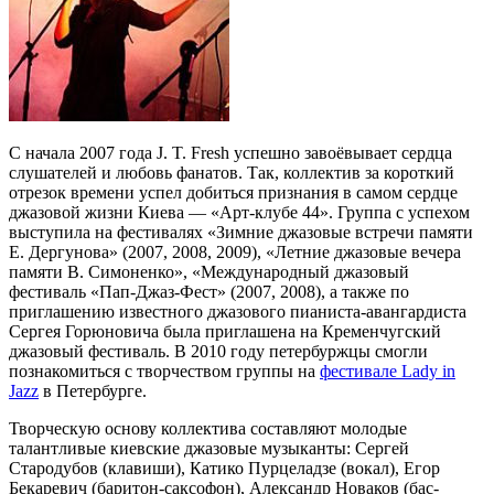
С начала 2007 года J. T. Fresh успешно завоёвывает сердца
слушателей и любовь фанатов. Так, коллектив за короткий
отрезок времени успел добиться признания в самом сердце
джазовой жизни Киева — «Арт-клубе 44». Группа с успехом
выступила на фестивалях «Зимние джазовые встречи памяти
Е. Дергунова» (2007, 2008, 2009), «Летние джазовые вечера
памяти В. Симоненко», «Международный джазовый
фестиваль «Пап-Джаз-Фест» (2007, 2008), а также по
приглашению известного джазового пианиста-авангардиста
Сергея Горюновича была приглашена на Кременчугский
джазовый фестиваль. В 2010 году петербуржцы смогли
познакомиться с творчеством группы на
фестивале Lady in
Jazz
в Петербурге.
Творческую основу коллектива составляют молодые
талантливые киевские джазовые музыканты: Сергей
Стародубов (клавиши), Катико Пурцеладзе (вокал), Егор
Бекаревич (баритон-саксофон), Александр Новаков (бас-