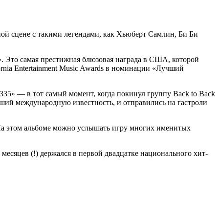
ой сцене с такими легендами, как Хьюберт Самлин, Би Би
я». Это самая престижная блюзовая награда в США, которой
ornia Entertainment Music Awards в номинации «Лучший
335» — в тот самый момент, когда покинул группу Back to Back
вший международную известность, и отправились на гастроли
На этом альбоме можно услышать игру многих именитых
есяцев (!) держался в первой двадцатке национального хит-