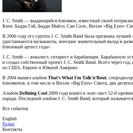
J. C. Smith — выдающийся блюзмен, известный своей потрясаю
Кинг, Бадди Гай, Бадди Майлз, Сан Силс, Вилли «Big Eyes» С
В 2006 году его группа J. C. Smith Band была признана лучше
удостаиваются музыканты, внесшие значительный вклад в развит
блюзовый артист года».
J. C. Smith — вокалист, гитарист и барабанщик. Барабанную у
и создал собственный проект J. C. Smith Band. Всего через год
по США, Европе и Южной Америке.
В 2004 вышел альбом
That's What I'm Talk'n'Bout
, сопродюсе
блюзменов, в том числе и Вилли «Big Eyes» Смита, два десяти
Альбом
Defining Cool
2009 года вошёл в лонг-лист 52-й преми
парада. Последний альбом J. C. Smith Band, который называетс
Все события
English
Радио
Контакты