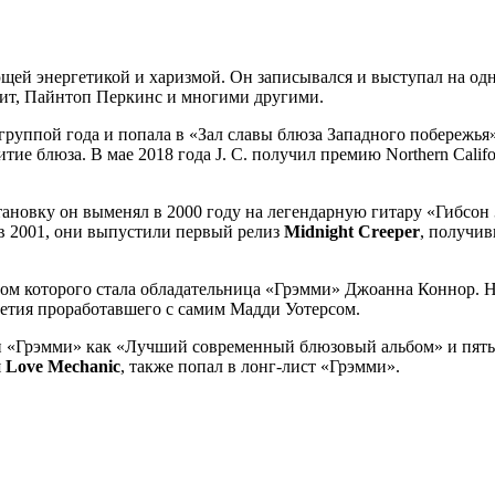
щей энергетикой и харизмой. Он записывался и выступал на одн
мит, Пайнтоп Перкинс и многими другими.
й группой года и попала в «Зал славы блюза Западного побережь
ие блюза. В мае 2018 года J. C. получил премию Northern Calif
становку он выменял в 2000 году на легендарную гитару «Гибсон 
, в 2001, они выпустили первый релиз
Midnight Creeper
, получи
ром которого стала обладательница «Грэмми» Джоанна Коннор. 
летия проработавшего с самим Мадди Уотерсом.
и «Грэмми» как «Лучший современный блюзовый альбом» и пять м
я
Love Mechanic
, также попал в лонг-лист «Грэмми».