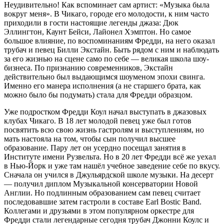
Неудивительно! Как вспоминает сам артист: «Музыка была
вокруг меня». В Чикаго, городе его молодости, к ним часто
приходили в гости настоящие легенды джаза: Дюк
Эллингтон, Каунт Бейси, Лайонел Хэмптон. Но самое
большое влияние, по воспоминаниям Фредди, на него оказал
трубач и певец Билли Экстайн. Быть рядом с ним и наблюдать
за его жизнью на сцене само по себе — великая школа шоу-
бизнеса. По признанию современников, Экстайн
действительно был выдающимся шоуменом эпохи свинга.
Именно его манера исполнения (а не старшего брата, как
можно было бы подумать) стала для Фредди образцом.
Уже подростком Фредди Коул начал выступать в джазовых
клубах Чикаго. В 18 лет молодой певец уже был готов
посвятить всю свою жизнь гастролям и выступлениям, но
мать настояла на том, чтобы сын получил высшее
образование. Пару лет он усердно посещал занятия в
Институте имени Рузвельта. Но в 20 лет Фредди всё же уехал
в Нью-Йорк и уже там нашёл учебное заведение себе по вкусу.
Сначала он учился в Джульярдской школе музыки. На десерт
— получил диплом Музыкальной консерватории Новой
Англии. Но подлинным образованием сам певец считает
последовавшие затем гастроли в составе Earl Bostic Band.
Коллегами и друзьями в этом популярном оркестре для
Фредди стали легендарные сегодня трубач Джонни Коулс и