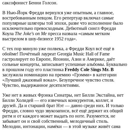
саксофонист Бенни Голсон.
В Нью-Йорк Фредди вернулся уже опытным, а главное,
востребованным певцом. Его репертуар включал самые
популярные шлягеры той эпохи, разве что исполнение было
исключительно превосходным. Дебютный сингл Фредди
Коула
The Joke's on Me
пресса назвала «самым метким
выстрелом в шоу-бизнесе 1952 года».
С тех пор минуло уже полвека, а Фредди Коул всё ещё в
обойме! Почётный лауреат Georgia Music Hall of Fame
гастролирует по Европе, Японии, Азии и Америке, даёт
сольные концерты, записывает успешные альбомы. Буквально
в прошлом году его пластинка
Freddy Cole Sings Mr. B
заслужила номинацию на премию «Грэмми» в категории
«Лучший джазовый вокал». Безупречное чувство стиля.
Чувство, выдержанное десятилетиями.
Уже нет в живых Фрэнка Синатры, нет Билли Экстайна, нет
Билли Холидей — его извечных конкурентов, коллег, и
друзей. Да и старший брат Нэт — давно среди них. И только
Фредди, словно чудо звукозаписи, всё ещё держит их общий
ритм и от каждого может выдать по ноте. Разумеется, не
забывает он и свой собственный, мелодичный стиль.
Мелодии, интонации, намёки — в этой музыке живёт сама