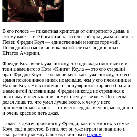
В его голосе — пикантная хрипотца от сигаретного дыма, в
его музыке — всё богатство классической эры джаза и свинга.
Певец Фредди Коул — единственный и неповторимый.
Последний из могикан вокальной элиты Соединённых
Штатов Америки.
Фредди Коул велик уже потому, что однажды смог выйти из
тени знаменитого Нэта «Кинга» Коула — это его старший
брат. Фредди Коул — большой музыкант уже потому, что его
армия поклонников никак не меньше, чем у его племянницы
Натали Коул. Но в отличие от популярного старшего брата и
знаменитой племянницы, Фредди никогда не стремился к
опасному и очень капризному статусу «звезды». Он всегда
делал лишь то, что умел лучше всего, к чему у него
прирождённый талант, — от всего сердца, вкусно, мелодично
и очень красиво петь джаз.
Талант к джазу проявился у Фредди, как и у многих в семье
Коул, ещё в детстве. В пять лет он уже играл на пианино и
знал разницу между блюзом, свингом и
соулом
.