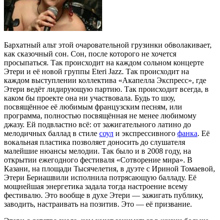
Бархатный альт этой очаровательной грузинки обволакивает,
как сказочный сон. Сон, после которого не хочется
просыпаться. Так происходит на каждом сольном концерте
Этери и её новой группы Eteri Jazz. Так происходит на
каждом выступлении коллектива «Акапелла Экспресс», где
Этери ведёт лидирующую партию. Так происходит всегда, в
каком бы проекте она ни участвовала. Будь то шоу,
посвящённое её любимым французским песням, или
программа, полностью посвящённая не менее любимому
джазу. Ей подвластно всё: от зажигательного латино до
мелодичных баллад в стиле
соул
и экспрессивного
фанка
. Её
вокальная пластика позволяет доносить до слушателя
малейшие нюансы мелодии. Так было и в 2008 году, на
открытии ежегодного фестиваля «Сотворение мира». В
Казани, на площади Тысячелетия, в дуэте с Ириной Томаевой,
Этери Бериашвили исполнила потрясающую балладу. Её
мощнейшая энергетика задала тогда настроение всему
фестивалю. Это вообще в духе Этери — зажигать публику,
заводить, настраивать на позитив. Это — её призвание.