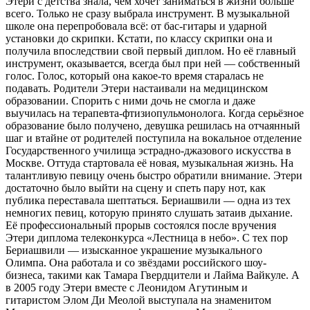
Этери с детства знала, чем хочет заниматься в жизни больше
всего. Только не сразу выбрала инструмент. В музыкальной
школе она перепробовала всё: от бас-гитары и ударной
установки до скрипки. Кстати, по классу скрипки она и
получила впоследствии свой первый диплом. Но её главный
инструмент, оказывается, всегда был при ней — собственный
голос. Голос, который она какое-то время старалась не
подавать. Родители Этери настаивали на медицинском
образовании. Спорить с ними дочь не смогла и даже
выучилась на терапевта-фтизиопульмонолога. Когда серьёзное
образование было получено, девушка решилась на отчаянный
шаг и втайне от родителей поступила на вокальное отделение
Государственного училища эстрадно-джазового искусства в
Москве. Оттуда стартовала её новая, музыкальная жизнь. На
талантливую певицу очень быстро обратили внимание. Этери
достаточно было выйти на сцену и спеть пару нот, как
публика переставала шептаться. Бериашвили — одна из тех
немногих певиц, которую принято слушать затаив дыхание.
Её профессиональный прорыв состоялся после вручения
Этери диплома телеконкурса «Лестница в небо». С тех пор
Бериашвили — изысканное украшение музыкального
Олимпа. Она работала и со звёздами российского шоу-
бизнеса, такими как Тамара Гвердцители и Лайма Вайкуле. А
в 2005 году Этери вместе с Леонидом Агутиным и
гитаристом Элом Ди Меолой выступала на знаменитом