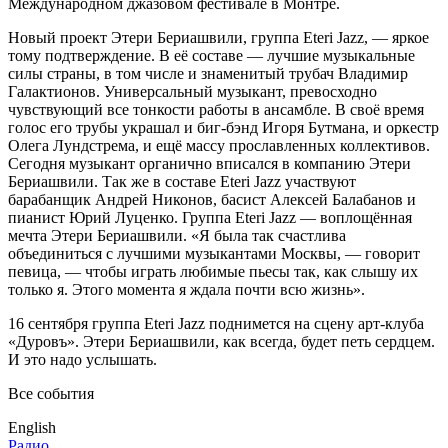
Международном джазовом фестивале в Монтрё.
Новый проект Этери Бериашвили, группа Eteri Jazz, — яркое
тому подтверждение. В её составе — лучшие музыкальные
силы страны, в том числе и знаменитый трубач Владимир
Галактионов. Универсальный музыкант, превосходно
чувствующий все тонкости работы в ансамбле. В своё время
голос его трубы украшал и биг-бэнд Игоря Бутмана, и оркестр
Олега Лундстрема, и ещё массу прославленных коллективов.
Сегодня музыкант органично вписался в компанию Этери
Бериашвили. Так же в составе Eteri Jazz участвуют
барабанщик Андрей Никонов, басист Алексей Балабанов и
пианист Юрий Луценко. Группа Eteri Jazz — воплощённая
мечта Этери Бериашвили. «Я была так счастлива
объединиться с лучшими музыкантами Москвы, — говорит
певица, — чтобы играть любимые пьесы так, как слышу их
только я. Этого момента я ждала почти всю жизнь».
16 сентября группа Eteri Jazz поднимется на сцену арт-клуба
«Дуровъ». Этери Бериашвили, как всегда, будет петь сердцем.
И это надо услышать.
Все события
English
Радио