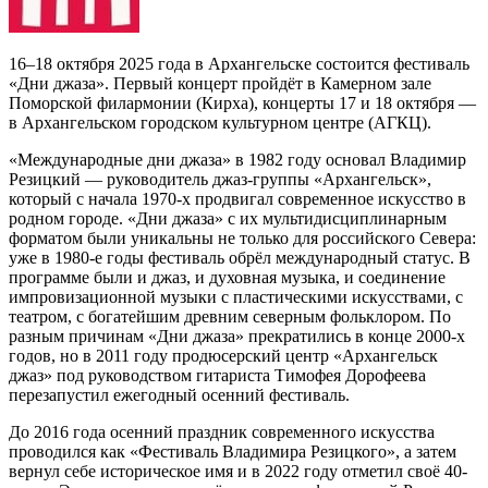
16–18 октября 2025 года в Архангельске состоится фестиваль
«Дни джаза». Первый концерт пройдёт в Камерном зале
Поморской филармонии (Кирха), концерты 17 и 18 октября —
в Архангельском городском культурном центре (АГКЦ).
«Международные дни джаза» в 1982 году основал Владимир
Резицкий — руководитель джаз-группы «Архангельск»,
который с начала 1970-х продвигал современное искусство в
родном городе. «Дни джаза» с их мультидисциплинарным
форматом были уникальны не только для российского Севера:
уже в 1980-е годы фестиваль обрёл международный статус. В
программе были и джаз, и духовная музыка, и соединение
импровизационной музыки с пластическими искусствами, с
театром, с богатейшим древним северным фольклором. По
разным причинам «Дни джаза» прекратились в конце 2000-х
годов, но в 2011 году продюсерский центр «Архангельск
джаз» под руководством гитариста Тимофея Дорофеева
перезапустил ежегодный осенний фестиваль.
До 2016 года осенний праздник современного искусства
проводился как «Фестиваль Владимира Резицкого», а затем
вернул себе историческое имя и в 2022 году отметил своё 40-