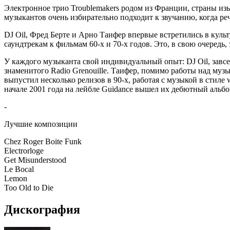
Электронное трио Troublemakers родом из Франции, страны из
музыкантов очень избирательно подходит к звучанию, когда ре
DJ Oil, Фред Берте и Арно Таифер впервые встретились в культ
саундтрекам к фильмам 60-х и 70-х годов. Это, в свою очередь,
У каждого музыканта свой индивидуальный опыт: DJ Oil, завсег
знаменитого Radio Grenouille. Таифер, помимо работы над муз
выпустил несколько релизов в 90-х, работая с музыкой в ​​сти
начале 2001 года на лейбле Guidance вышел их дебютный альб
-
Лучшие композиции
Chez Roger Boite Funk
Electrorloge
Get Misunderstood
Le Bocal
Lemon
Too Old to Die
Дискография