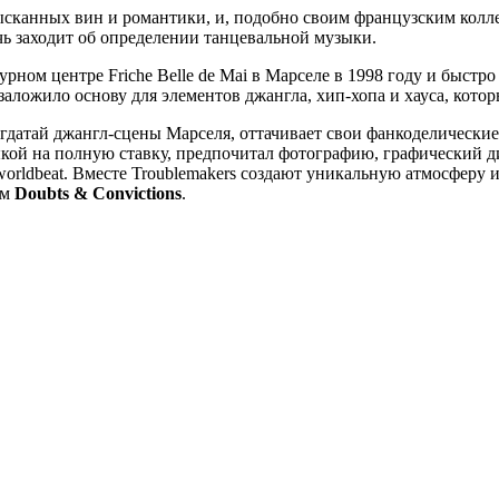
ысканных вин и романтики, и, подобно своим французским колле
чь заходит об определении танцевальной музыки.
урном центре Friche Belle de Mai в Марселе в 1998 году и быст
 заложило основу для элементов джангла, хип-хопа и хауса, кото
датай джангл-сцены Марселя, оттачивает свои фанкоделические г
ыкой на полную ставку, предпочитал фотографию, графический д
ле worldbeat. Вместе Troublemakers создают уникальную атмосфер
ом
Doubts & Convictions
.