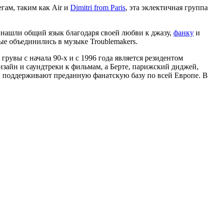
гам, таким как Air и
Dimitri from Paris
, эта эклектичная группа
ро нашли общий язык благодаря своей любви к джазу,
фанку
и
рые объединились в музыке Troublemakers.
рувы с начала 90-х и с 1996 года является резидентом
изайн и саундтреки к фильмам, а Берте, парижский диджей,
у и поддерживают преданную фанатскую базу по всей Европе. В