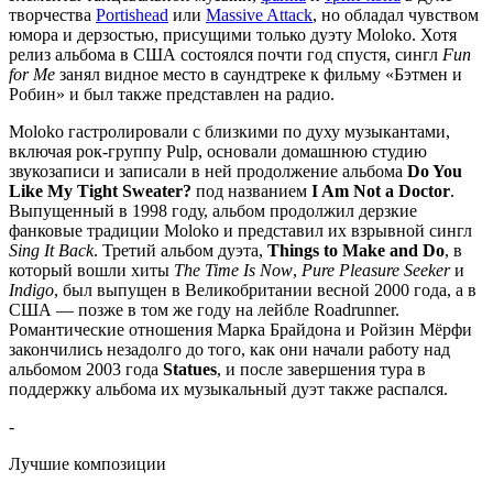
творчества
Portishead
или
Massive Attack
, но обладал чувством
юмора и дерзостью, присущими только дуэту Moloko. Хотя
релиз альбома в США состоялся почти год спустя, сингл
Fun
for Me
занял видное место в саундтреке к фильму «Бэтмен и
Робин» и был также представлен на радио.
Moloko гастролировали с близкими по духу музыкантами,
включая рок-группу Pulp, основали домашнюю студию
звукозаписи и записали в ней продолжение альбома
Do You
Like My Tight Sweater?
под названием
I Am Not a Doctor
.
Выпущенный в 1998 году, альбом продолжил дерзкие
фанковые традиции Moloko и представил их взрывной сингл
Sing It Back
. Третий альбом дуэта,
Things to Make and Do
, в
который вошли хиты
The Time Is Now
,
Pure Pleasure Seeker
и
Indigo
, был выпущен в Великобритании весной 2000 года, а в
США — позже в том же году на лейбле Roadrunner.
Романтические отношения Марка Брайдона и Ройзин Мёрфи
закончились незадолго до того, как они начали работу над
альбомом 2003 года
Statues
, и после завершения тура в
поддержку альбома их музыкальный дуэт также распался.
-
Лучшие композиции