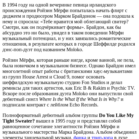
В 1994 году на одной вечеринке певица ирландского
происхождения Ройзин Мёрфи попыталась начать флирт с
диджеем и продюсером Марком Брайдоном — она подошла к
нему и спросила: «Тебе нравится мой облегающий свитер?
Смотри, как он подчёркивает формы». Брайдон, как бы
абсурдно это ни было, увидел в таком поведении Мёрфи
музыкальный потенциал, и у них завязались романтические
отношения, в результате которых в городе Шеффилде родился
дэнс-поп-дуэт под названием Moloko.
Ройзин Мёрфи, которая раньше нигде, кроме ванной, не пела,
была новичком в музыкальном бизнесе. Однако Брайдон имел
многолетний опыт работы с британскими хаус-музыкантами
из групп House Arrest и Cloud 9, помог основать
шеффилдскую музыкальную студию Fon Studios и делал
ремиксы для таких артистов, как Eric B & Rakim и Psychic TV.
Вскоре после образования дуэта Moloko они выпустили свой
дебютный сингл
Where Is the What If the What Is in Why?
и
подписали контракт с лейблом Echo Records.
Полноформатный дебютный альбом группы
Do You Like My
Tight Sweater?
вышел в 1995 году и представлял собой
равноценное сочетание элегантности Ройзин Мёрфи и
музыкального мастерства Марка Брайдона. Альбом объединил
элементы танцевальной музыки,
фанка
и
трип-хопа
в духе