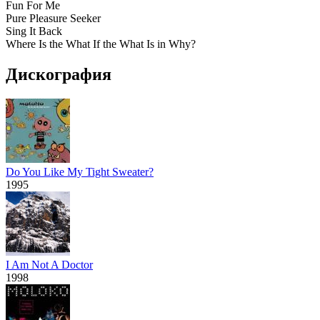
Fun For Me
Pure Pleasure Seeker
Sing It Back
Where Is the What If the What Is in Why?
Дискография
Do You Like My Tight Sweater?
1995
I Am Not A Doctor
1998