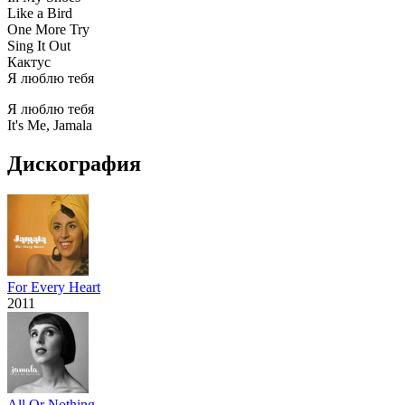
Like a Bird
One More Try
Sing It Out
Кактус
Я люблю тебя
Я люблю тебя
It's Me, Jamala
Дискография
For Every Heart
2011
All Or Nothing