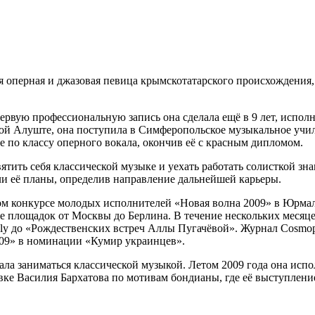
 оперная и джазовая певица крымскотатарского происхождения
ервую профессиональную запись она сделала ещё в 9 лет, испол
й Алуште, она поступила в Симферопольское музыкальное учил
 по классу оперного вокала, окончив её с красным дипломом.
тить себя классической музыке и уехать работать солисткой зн
и её планы, определив направление дальнейшей карьеры.
 конкурсе молодых исполнителей «Новая волна 2009» в Юрмале
е площадок от Москвы до Берлина. В течение нескольких месяце
y до «Рождественских встреч Аллы Пугачёвой». Журнал Cosmopoli
009» в номинации «Кумир украинцев».
ла заниматься классической музыкой. Летом 2009 года она исп
новке Василия Бархатова по мотивам бондианы, где её выступлен