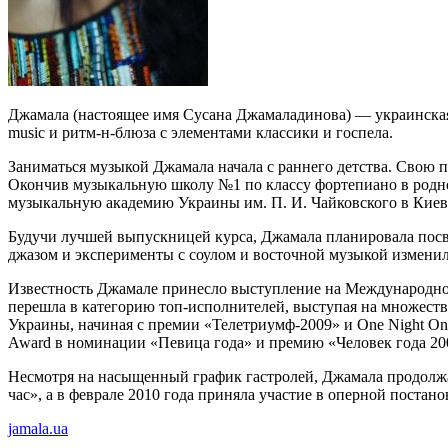
Джамала (настоящее имя Сусана Джамаладинова) — украинская
music и ритм-н-блюза с элементами классики и госпела.
Заниматься музыкой Джамала начала с раннего детства. Свою п
Окончив музыкальную школу №1 по классу фортепиано в родно
музыкальную академию Украины им. П. И. Чайковского в Киеве
Будучи лучшей выпускницей курса, Джамала планировала посвя
джазом и эксперименты с соулом и восточной музыкой изменил
Известность Джамале принесло выступление на Международном
перешла в категорию топ-исполнителей, выступая на множеств
Украины, начиная с премии «Телетриумф-2009» и One Night Onl
Award в номинации «Певица года» и премию «Человек года 2
Несмотря на насыщенный график гастролей, Джамала продолжа
час», а в феврале 2010 года приняла участие в оперной поста
jamala.ua