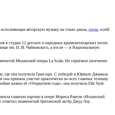
, исполняющая авторскую музыку на стыке джаза,
соула
, world
нив в студии 12 детских и народных крымскотатарских песен.
ище им. П. И. Чайковского, а после — в Национальную
аменитой Миланской оперы La Scala. Но серьёзное увлечение
, где она получила Гран-при. С победой в Юрмале Джамала
в она приняла участие практически во всех главных телешоу
tan назвал её «Открытием года», она получила Elle Style
олнила главную партию в опере Мориса Равеля «Испанский
ие отметил знаменитый британский актёр Джуд Лоу.