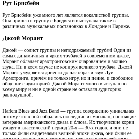
Рут Брисбейн
Рут Брисбейн уже много лет является вокалисткой группы.
Она пришла в группу с Бродвея и выступала также в
различных музыкальных постановках в Лондоне и Париже.
Джоэй Морант
Джоэй — солист группы и неподражаемый трубач! Один из
самых динамичных и ярких трубачей в современном джазе,
Морант обладает армстронговским очарованием и мощью
звука. Ни в коем случае не копируя великого трубача, Джоэй
Морант умудряется донести до нас образ и звук Луи
Армстронга, причём не только игру, но и пение, и свободное
общение с аудиторией. Джоэй Морант много выступал по
всему миру и ни в одной стране не оставлял аудиторию
равнодушной.
Harlem Blues and Jazz Band — группа совершенно уникальная,
потому что в ней собрались последние из могикан, настоящие
ветераны американского джаза и блюза. Их творческие корни
уходят в классический период 20-х — 30-х годов, и они не
только были свидетелями великой эпохи джаза, они были её
самыми активными участниками, играя со всеми звёздами