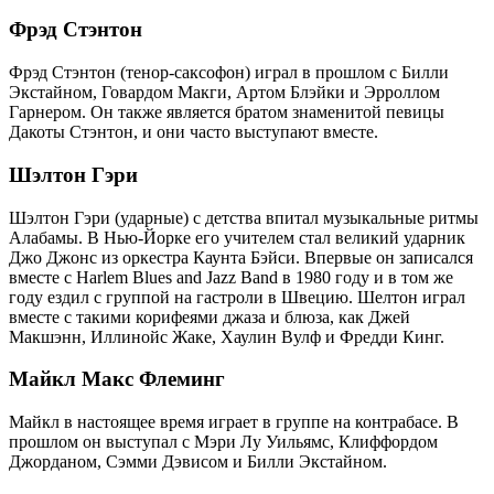
Фрэд Стэнтон
Фрэд Стэнтон (тенор-саксофон) играл в прошлом с Билли
Экстайном, Говардом Макги, Артом Блэйки и Эрроллом
Гарнером. Он также является братом знаменитой певицы
Дакоты Стэнтон, и они часто выступают вместе.
Шэлтон Гэри
Шэлтон Гэри (ударные) с детства впитал музыкальные ритмы
Алабамы. В Нью-Йорке его учителем стал великий ударник
Джо Джонс из оркестра Каунта Бэйси. Впервые он записался
вместе с Harlem Blues and Jazz Band в 1980 году и в том же
году ездил с группой на гастроли в Швецию. Шелтон играл
вместе с такими корифеями джаза и блюза, как Джей
Макшэнн, Иллинойс Жаке, Хаулин Вулф и Фредди Кинг.
Майкл Макс Флеминг
Майкл в настоящее время играет в группе на контрабасе. В
прошлом он выступал с Мэри Лу Уильямс, Клиффордом
Джорданом, Сэмми Дэвисом и Билли Экстайном.