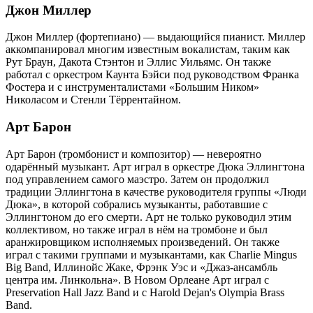
Джон Миллер
Джон Миллер (фортепиано) — выдающийся пианист. Миллер
аккомпанировал многим известным вокалистам, таким как
Рут Браун, Дакота Стэнтон и Эллис Уильямс. Он также
работал с оркестром Каунта Бэйси под руководством Франка
Фостера и с инструменталистами «Большим Ником»
Николасом и Стенли Тёррентайном.
Арт Барон
Арт Барон (тромбонист и композитор) — невероятно
одарённый музыкант. Арт играл в оркестре Дюка Эллингтона
под управлением самого маэстро. Затем он продолжил
традиции Эллингтона в качестве руководителя группы «Люди
Дюка», в которой собрались музыканты, работавшие с
Эллингтоном до его смерти. Арт не только руководил этим
коллективом, но также играл в нём на тромбоне и был
аранжировщиком исполняемых произведений. Он также
играл с такими группами и музыкантами, как Charlie Mingus
Big Band, Иллинойс Жаке, Фрэнк Уэс и «Джаз-ансамбль
центра им. Линкольна». В Новом Орлеане Арт играл с
Preservation Hall Jazz Band и с Harold Dejan's Olympia Brass
Band.