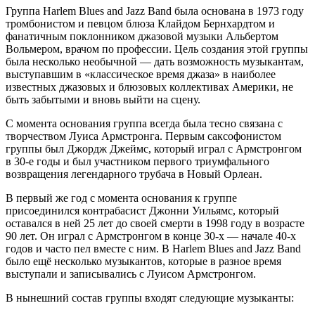
Группа Harlem Blues and Jazz Band была основана в 1973 году
тромбонистом и певцом блюза Клайдом Бернхардтом и
фанатичным поклонником джазовой музыки Альбертом
Вольмером, врачом по профессии. Цель создания этой группы
была несколько необычной — дать возможность музыкантам,
выступавшим в «классическое время джаза» в наиболее
известных джазовых и блюзовых коллективах Америки, не
быть забытыми и вновь выйти на сцену.
С момента основания группа всегда была тесно связана с
творчеством Луиса Армстронга. Первым саксофонистом
группы был Джордж Джеймс, который играл с Армстронгом
в 30-е годы и был участником первого триумфального
возвращения легендарного трубача в Новый Орлеан.
В первый же год с момента основания к группе
присоединился контрабасист Джонни Уильямс, который
оставался в ней 25 лет до своей смерти в 1998 году в возрасте
90 лет. Он играл с Армстронгом в конце 30-х — начале 40-х
годов и часто пел вместе с ним. В Harlem Blues and Jazz Band
было ещё несколько музыкантов, которые в разное время
выступали и записывались с Луисом Армстронгом.
В нынешний состав группы входят следующие музыканты: